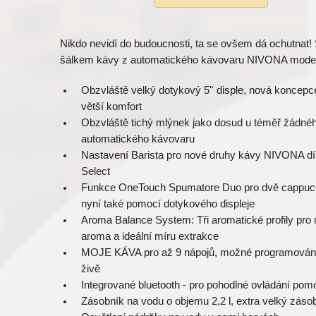
Nikdo nevidí do budoucnosti, ta se ovšem dá ochutnat
šálkem kávy z automatického kávovaru NIVONA model
Obzvláště velký dotykový 5'' disple, nová koncepc
větší komfort
Obzvláště tichý mlýnek jako dosud u téměř žádnéh
automatického kávovaru
Nastavení Barista pro nové druhy kávy NIVONA d
Select
Funkce OneTouch Spumatore Duo pro dvě cappuc
nyní také pomocí dotykového displeje
Aroma Balance System: Tři aromatické profily pro
aroma a ideální míru extrakce
MOJE KÁVA pro až 9 nápojů, možné programování
živě
Integrované bluetooth - pro pohodlné ovládání pom
Zásobník na vodu o objemu 2,2 l, extra velký záso