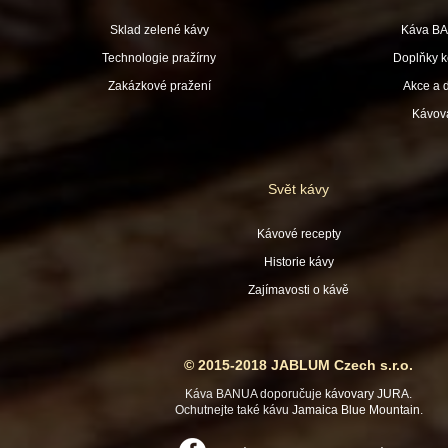
Sklad zelené kávy
Káva B
Technologie pražírny
Doplňky k
Zakázkové pražení
Akce a 
Kávov
Svět kávy
Kávové recepty
Historie kávy
Zajímavosti o kávě
© 2015-2018 JABLUM Czech s.r.o.
Káva BANUA doporučuje
kávovary JURA
.
Ochutnejte také kávu
Jamaica Blue Mountain
.