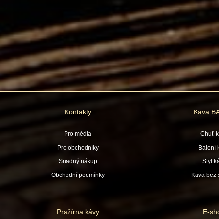
Kontakty
Káva B
Pro média
Chuť k
Pro obchodníky
Balení 
Snadný nákup
Styl k
Obchodní podmínky
Káva bez s
Pražírna kávy
E-sh