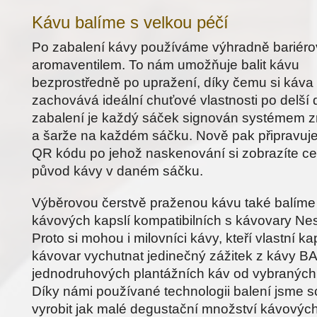
Kávu balíme s velkou péčí
Po zabalení kávy používáme výhradně bariéro
aromaventilem. To nám umožňuje balit kávu
bezprostředně po upražení, díky čemu si ká
zachovává ideální chuťové vlastnosti po delší
zabalení je každý sáček signován systémem z
a šarže na každém sáčku. Nově pak připravuje
QR kódu po jehož naskenování si zobrazíte celo
původ kávy v daném sáčku.
Výběrovou čerstvě praženou kávu také balíme
kávových kapslí kompatibilních s kávovary Ne
Proto si mohou i milovníci kávy, kteří vlastní k
kávovar vychutnat jedinečný zážitek z kávy B
jednodruhových plantážních káv od vybraných
Díky námi používané technologii balení jsme 
vyrobit jak malé degustační množství kávových 