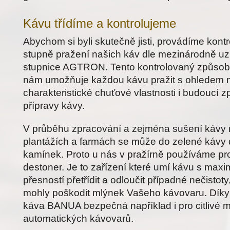
Kávu třídíme a kontrolujeme
Abychom si byli skutečně jisti, provádíme kontr
stupně pražení našich káv dle mezinárodně u
stupnice AGTRON. Tento kontrolovaný způsob
nám umožňuje každou kávu pražit s ohledem na
charakteristické chuťové vlastnosti i budoucí 
přípravy kávy.
V průběhu zpracování a zejména sušení kávy
plantážích a farmách se může do zelené kávy 
kamínek. Proto u nás v pražírně používáme pro
destoner. Je to zařízení které umí kávu s maxi
přesností přetřídit a odloučit případné nečistoty
mohly poškodit mlýnek Vašeho kávovaru. Díky
káva BANUA bezpečná například i pro citlivé 
automatických kávovarů.