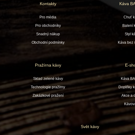
Kontakty
Káva B
Pro média
Chuť k
Pro obchodníky
Balení 
Snadný nákup
Styl k
Obchodní podmínky
Káva bez s
Pražírna kávy
E-sh
Sklad zelené kávy
Káva B
Technologie pražírny
Doplňky k
Zakázkové pražení
Akce a 
Kávov
Svět kávy