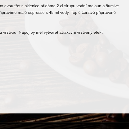
Do dvou třetin sklenice přidáme 2 cl sirupu vodní meloun a šumivé
řipravíme malé espresso s 45 ml vody. Teplé čerstvě připravené
rstvou. Nápoj by měl vytvářet atraktivní vrstvený efekt.