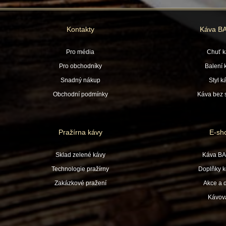
Kontakty
Káva B
Pro média
Chuť k
Pro obchodníky
Balení 
Snadný nákup
Styl k
Obchodní podmínky
Káva bez s
Pražírna kávy
E-sh
Sklad zelené kávy
Káva B
Technologie pražírny
Doplňky k
Zakázkové pražení
Akce a 
Kávov