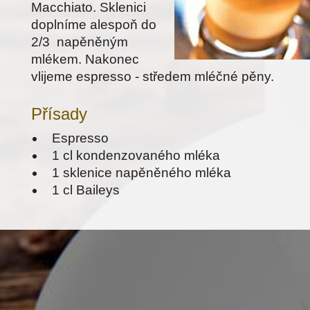
Macchiato. Sklenici
doplníme alespoň do
2/3 napěněným
mlékem. Nakonec
vlijeme espresso - středem mléčné pěny.
Přísady
Espresso
1 cl kondenzovaného mléka
1 sklenice napěněného mléka
1 cl Baileys