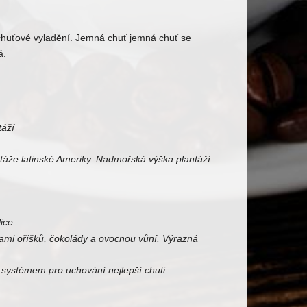
í chuťové vyladění. Jemná chuť jemná chuť se
á.
táží
táže latinské Ameriky. Nadmořská výška plantáží
ice
pami oříšků, čokolády a ovocnou vůní. Výrazná
 systémem pro uchování nejlepší chuti