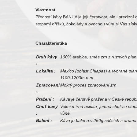
Vlastnosti
Předostí kávy BANUA je její čerstvost, ale i precizn
stopami oříšků, čokolády a ovocnou vůní si Vás získ
Charakteristika
Druh kávy
100% arabica, směs zrn z různých plan
:
Lokalita :
Mexico (oblast Chiapas) a vybrané plan
1100-1200m.n.m.
Zpracování
Mokrý proces zpracování zrn
:
Pražení :
Káva je čerstvě pražena v České republ
Chuť kávy
Velmi mírná acidita, jemná chuť se sto
:
vůně.
Balení :
Káva je balena v 250g sáčcích s aroma