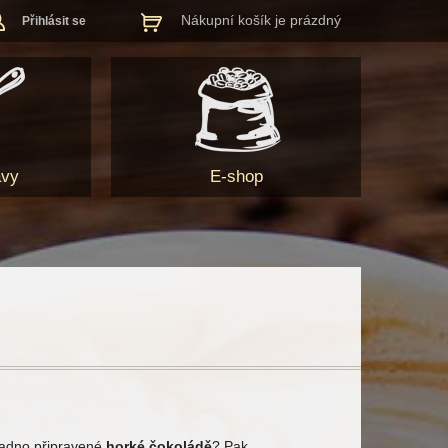
Nákupní košík je prázdný
Přihlásit se
ávy
E-shop
snadno připravené
horké čokoládě
? Pak