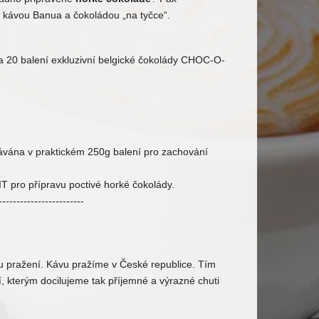
u kávou Banua a čokoládou „na tyčce“.
a 20 balení exkluzivní belgické čokolády CHOC-O-
ávána v praktickém 250g balení pro zachování
T pro přípravu poctivé horké čokolády.
------------------------
mu pražení. Kávu pražíme v České republice. Tím
í, kterým docilujeme tak příjemné a výrazné chuti