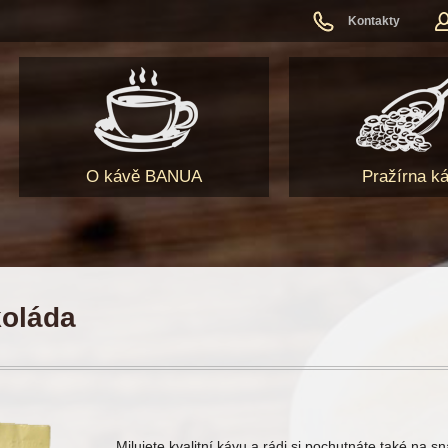
Kontakty
O kávě BANUA
Pražírna k
oláda
Milujete kvalitní kávu a rádi si pochutnáte také na 