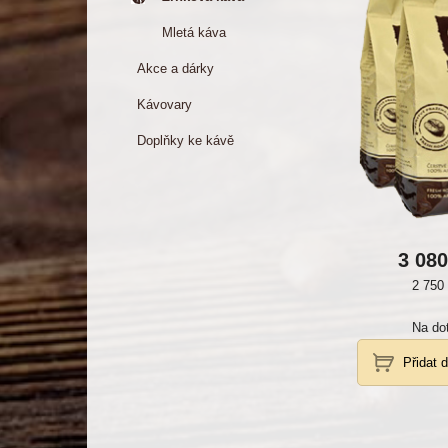
Mletá káva
Akce a dárky
Kávovary
Doplňky ke kávě
3 08
2 750
Na do