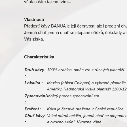
však naším tajemstvím...
Vlastnosti
Předostí kávy BANUA je její čerstvost, ale i precizní ch
Jemná chuť jemná chuť se stopami oříšků, čokolády a 
Vás získá.
Charakteristika
Druh kávy
100% arabica, směs zrn z různých plantáží
:
Lokalita :
Mexico (oblast Chiapas) a vybrané plantáže 
Ameriky. Nadmořská výška plantáží 1100-1
Zpracování
Mokrý proces zpracování zrn
:
Pražení :
Káva je čerstvě pražena v České republice
Chuť kávy
Velmi mírná acidita, jemná chuť se stopami 
:
a ovocnou vůní. Výrazná vůně.