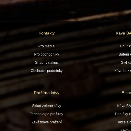
Kontakty
Káva B
Pro média
Chuť k
Pro obchodníky
Balení 
Snadný nákup
Styl k
Obchodní podmínky
Káva bez s
Pražírna kávy
E-sh
Sklad zelené kávy
Káva B
Technologie pražírny
Doplňky k
Zakázkové pražení
Akce a 
Kávov