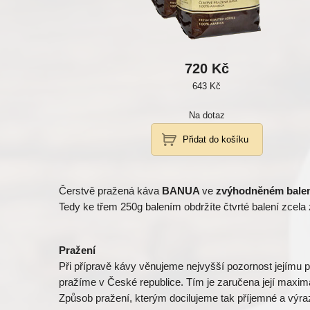
720 Kč
643 Kč
Na dotaz
Čerstvě pražená káva
BANUA
ve
zvýhodněném balen
Tedy ke třem 250g balením obdržíte čtvrté balení zcela
Pražení
Při přípravě kávy věnujeme nejvyšší pozornost jejímu 
pražíme v České republice. Tím je zaručena její maximá
Způsob pražení, kterým docilujeme tak příjemné a výraz