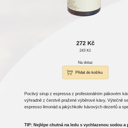
272 Kč
243 Kč
Na dotaz
Poctivý sirup z espressa z profesionálním pákovém ká
výhradně z čerstvě pražené výběrové kávy. Výtečně se
espresso limonád a jakýchkoliv kávových dezertů a spec
TIP: Nejlépe chutná na ledu s vychlazenou sodou a 