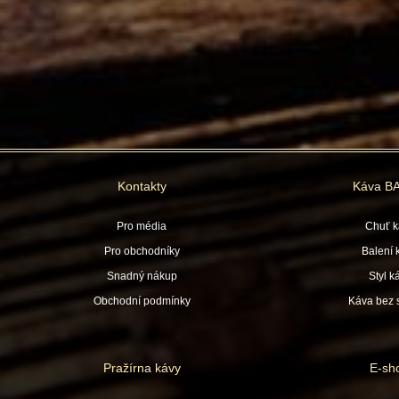
Kontakty
Káva B
Pro média
Chuť k
Pro obchodníky
Balení 
Snadný nákup
Styl k
Obchodní podmínky
Káva bez s
Pražírna kávy
E-sh