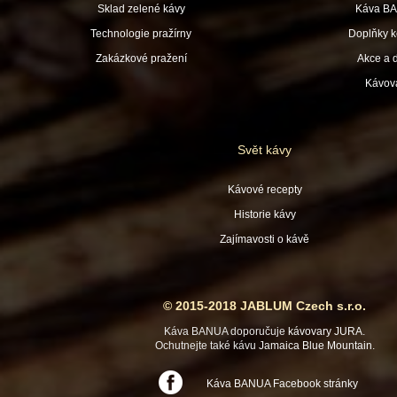
Sklad zelené kávy
Káva B
Technologie pražírny
Doplňky k
Zakázkové pražení
Akce a 
Kávov
Svět kávy
Kávové recepty
Historie kávy
Zajímavosti o kávě
© 2015-2018 JABLUM Czech s.r.o.
Káva BANUA doporučuje
kávovary JURA
.
Ochutnejte také kávu
Jamaica Blue Mountain
.
Káva BANUA Facebook stránky